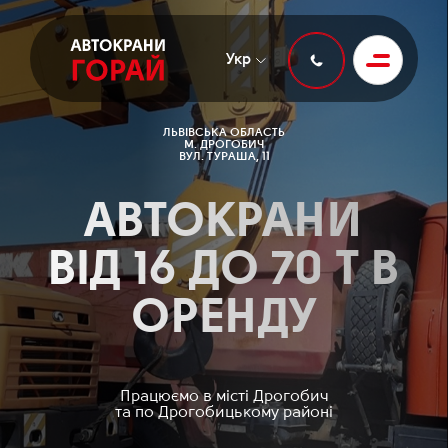
Укр
ЛЬВІВСЬКА ОБЛАСТЬ
М. ДРОГОБИЧ
ВУЛ. ТУРАША, 11
АВТОКРАНИ
ВІД 16 ДО 70 Т В
ОРЕНДУ
Працюємо в місті Дрогобич
та по Дрогобицькому районі