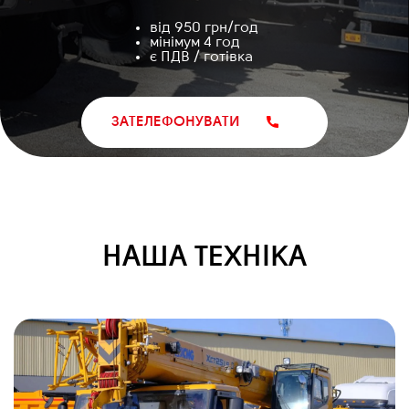
від 950 грн/год
мінімум 4 год
є ПДВ / готівка
ЗАТЕЛЕФОНУВАТИ
НАША ТЕХНІКА