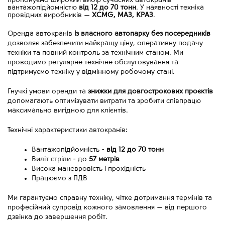
пропонуємо широкий вибір сучасних автокранів
вантажопідйомністю
від 12 до 70 тонн
. У наявності техніка
провідних виробників
—
XCMG, МАЗ, КРАЗ
.
Оренда автокранів 
із власного автопарку без посередників
дозволяє забезпечити найкращу ціну, оперативну подачу 
техніки та повний контроль за технічним станом. Ми 
проводимо регулярне технічне обслуговування та 
підтримуємо техніку у відмінному робочому стані.
Гнучкі умови оренди та 
знижки для довгострокових проєктів
допомагають оптимізувати витрати та зробити співпрацю 
максимально вигідною для клієнтів.
Технічні характеристики автокранів:
Вантажопідйомність - 
від
12 до 70 тонн
Виліт стріли - до 
57 метрів
Висока маневровість і прохідність
Працюємо з ПДВ
Ми гарантуємо справну техніку, чітке дотримання термінів та 
професійний супровід кожного замовлення 
—
 від першого 
дзвінка до завершення робіт.