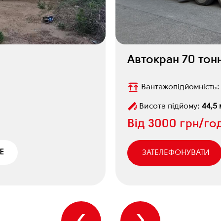
Автокран 70 то
Вантажопідйомність
Висота підйому:
44,5 
Від
3000 грн/го
Е
ЗАТЕЛЕФОНУВАТИ