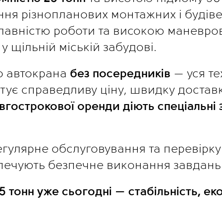
ня різнопланових монтажних і будіве
 плавністю роботи та високою маневров
 щільній міській забудові.
 автокрана 
без посередників
 — уся т
нтує справедливу ціну, швидку доставк
вгострокової оренди діють спеціальні з
гулярне обслуговування та перевірку п
печують безпечне виконання завдань 
тонн уже сьогодні — стабільність, екон