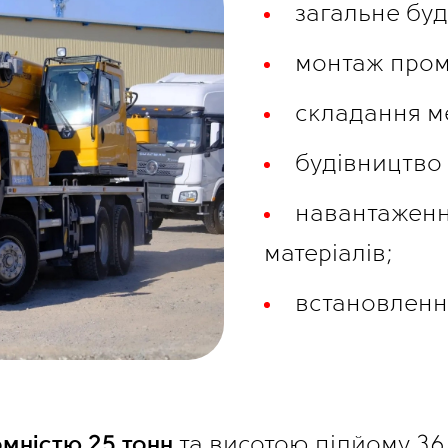
загальне буд
монтаж пром
складання м
будівництво 
навантаженн
матеріалів;
встановлення
мністю 25 тонн
 та висотою підйому 36 