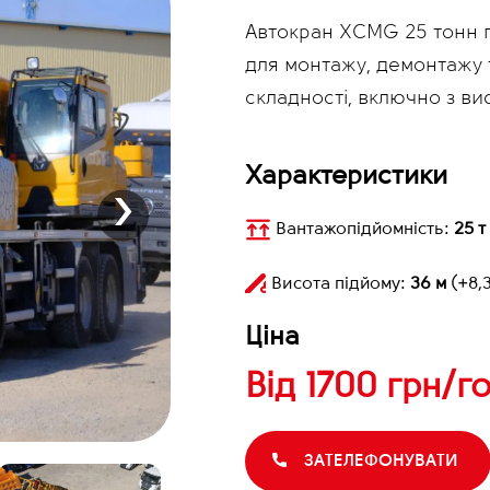
Автокран XCMG 25 тонн по
для монтажу, демонтажу т
складності, включно з ви
Характеристики
›
Вантажопідйомність:
25 т
Висота підйому:
36 м
(+8,3
Ціна
Від
1700 грн/г
ЗАТЕЛЕФОНУВАТИ