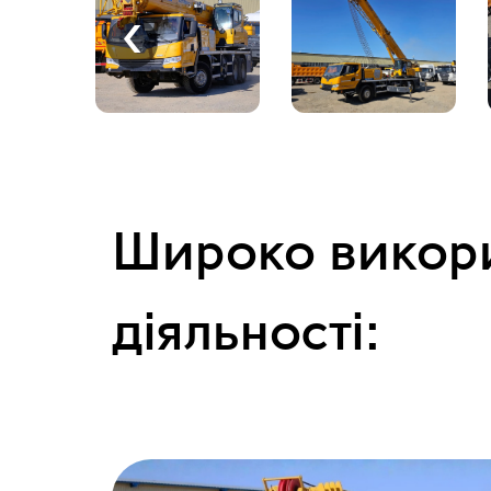
‹
Широко викори
діяльності: