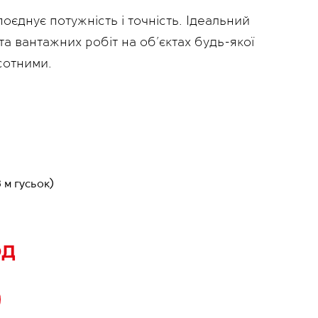
єднує потужність і точність. Ідеальний
а вантажних робіт на об’єктах будь-якої
сотними.
 м гусьок)
од