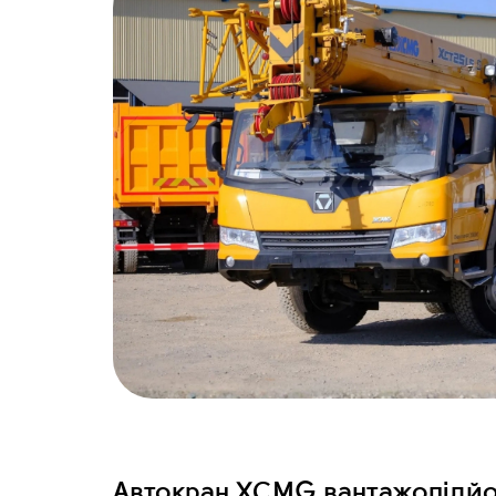
Автокран XCMG вантажопідйо