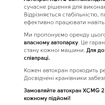
сучасне рішення для виконан
Відрізняється стабільністю,
ефективно працювати навіть у
Ми пропонуємо оренду цього
власному автопарку
. Це гара
стану кожної машини. 
Для до
співпраці.
Кожен автокран проходить ре
Досвідчені кранівники забез
Замовляйте автокран XCMG 25 
кожному підйомі!