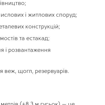
івництво;
ислових і житлових споруд;
еталевих конструкцій;
мостів та естакад;
я і розвантаження
 веж, щогл, резервуарів.
метрів (+8,3 м гусьок) — це 