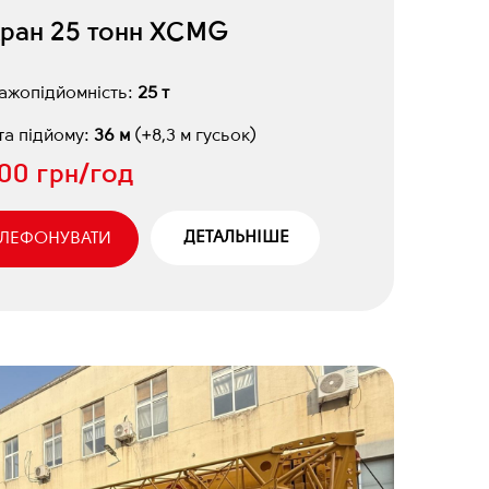
кран 25 тонн XCMG
ажопідйомність:
25 т
а підйому:
36 м
(+8,3 м гусьок)
700 грн/год
ДЕТАЛЬНІШЕ
ЕЛЕФОНУВАТИ