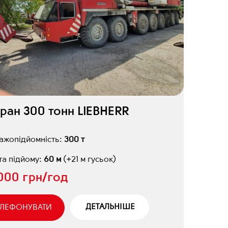
ран 300 тонн LIEBHERR
ажопідйомність:
300 т
а підйому:
60 м
(+21 м гусьок)
1000 грн/год
ДЕТАЛЬНІШЕ
ЕЛЕФОНУВАТИ