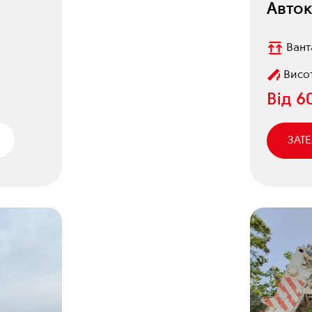
Авток
Вант
Висот
Від
6
ЗАТ