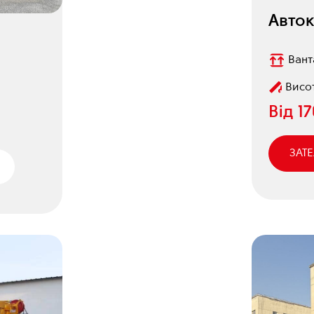
Авто
Вант
Висот
Від
1
ЗАТ