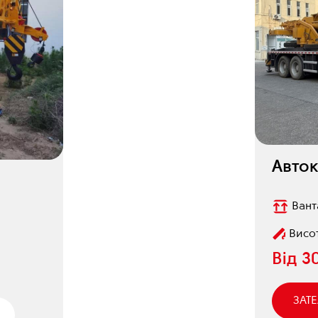
Авто
Вант
Висот
Від
3
ЗАТ