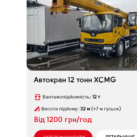
Автокран 12 тонн XCMG
Вантажопідйомність:
12 т
Висота підйому:
32 м
(+7 м гусьок)
Від
1200 грн/год