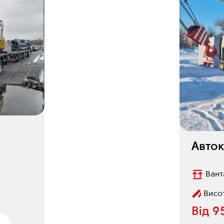
Авток
Вант
Висот
Від
9