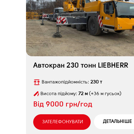
Автокран 230 тонн LIEBHERR
Вантажопідйомність:
230 т
Висота підйому:
72 м
(+36 м гусьок)
Від
9000 грн/год
ДЕТАЛЬНІШЕ
ЗАТЕЛЕФОНУВАТИ