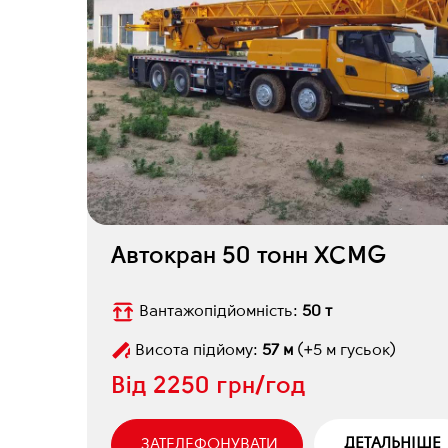
Автокран 50 тонн XCMG
Вантажопідйомність:
50 т
Висота підйому:
57 м
(+5 м гусьок)
Від
2250 грн/год
ДЕТАЛЬНІШЕ
ЗАТЕЛЕФОНУВАТИ