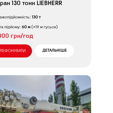
ран 130 тонн LIEBHERR
ажопідйомність:
130 т
а підйому:
60 м
(+19 м гусьок)
000 грн/год
ДЕТАЛЬНІШЕ
ЕЛЕФОНУВАТИ