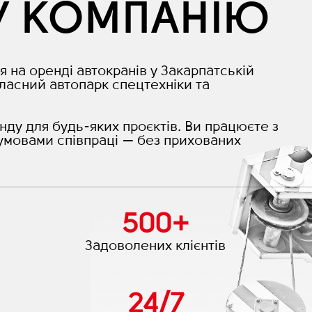
У КОМПАНІЮ
я на оренді автокранів у Закарпатській
ласний автопарк спецтехніки та
нду для будь-яких проєктів. Ви працюєте з
умовами співпраці — без прихованих
500
+
Задоволених клієнтів
24
/
7