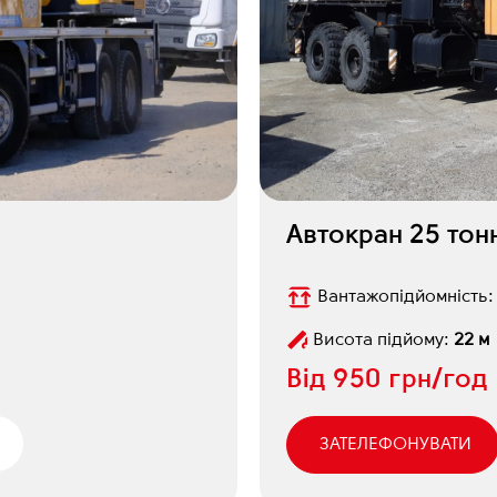
Автокран 25 тон
Вантажопідйомність
Висота підйому:
22 м
Від
950 грн/год
ЗАТЕЛЕФОНУВАТИ