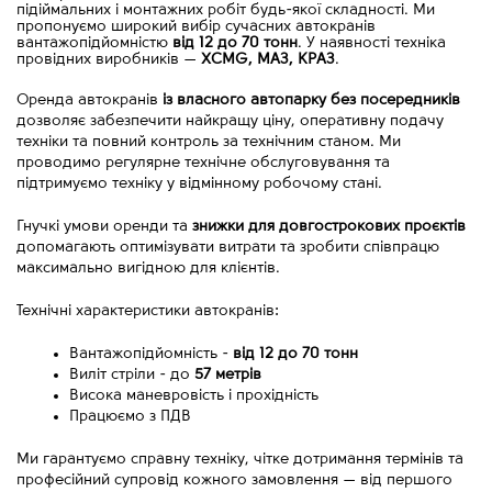
підіймальних і монтажних робіт будь-якої складності. Ми
пропонуємо широкий вибір сучасних автокранів
вантажопідйомністю
від 12 до 70 тонн
. У наявності техніка
провідних виробників
—
XCMG, МАЗ, КРАЗ
.
Оренда автокранів 
із власного автопарку без посередників
дозволяє забезпечити найкращу ціну, оперативну подачу 
техніки та повний контроль за технічним станом. Ми 
проводимо регулярне технічне обслуговування та 
підтримуємо техніку у відмінному робочому стані.
Гнучкі умови оренди та 
знижки для довгострокових проєктів
допомагають оптимізувати витрати та зробити співпрацю 
максимально вигідною для клієнтів.
Технічні характеристики автокранів:
Вантажопідйомність - 
від
12 до 70 тонн
Виліт стріли - до 
57 метрів
Висока маневровість і прохідність
Працюємо з ПДВ
Ми гарантуємо справну техніку, чітке дотримання термінів та 
професійний супровід кожного замовлення 
—
 від першого 