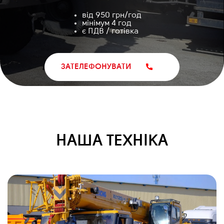
від 950 грн/год
мінімум 4 год
є ПДВ / готівка
ЗАТЕЛЕФОНУВАТИ
НАША ТЕХНІКА