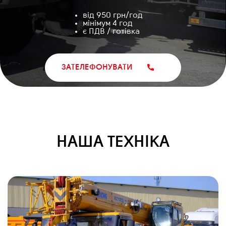
від 950 грн/год
мінімум 4 год
є ПДВ / готівка
ЗАТЕЛЕФОНУВАТИ
НАША ТЕХНІКА