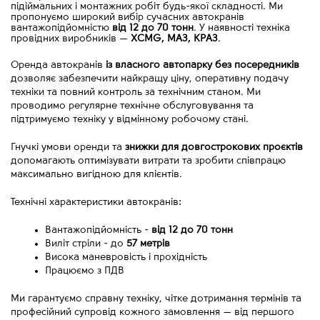
підіймальних і монтажних робіт будь-якої складності. Ми
пропонуємо широкий вибір сучасних автокранів
вантажопідйомністю
від 12 до 70 тонн
. У наявності техніка
провідних виробників
—
XCMG, МАЗ, КРАЗ
.
Оренда автокранів 
із власного автопарку без посередників
дозволяє забезпечити найкращу ціну, оперативну подачу 
техніки та повний контроль за технічним станом. Ми 
проводимо регулярне технічне обслуговування та 
підтримуємо техніку у відмінному робочому стані.
Гнучкі умови оренди та 
знижки для довгострокових проєктів
допомагають оптимізувати витрати та зробити співпрацю 
максимально вигідною для клієнтів.
Технічні характеристики автокранів:
Вантажопідйомність - 
від
12 до 70 тонн
Виліт стріли - до 
57 метрів
Висока маневровість і прохідність
Працюємо з ПДВ
Ми гарантуємо справну техніку, чітке дотримання термінів та 
професійний супровід кожного замовлення 
—
 від першого 