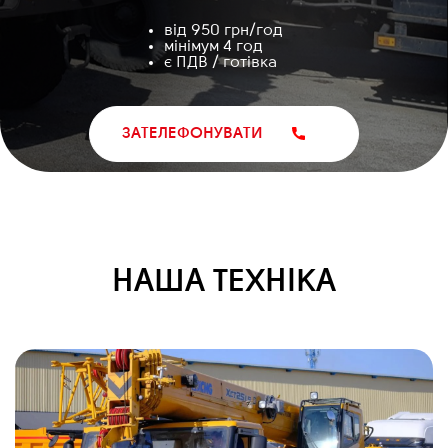
від 950 грн/год
мінімум 4 год
є ПДВ / готівка
ЗАТЕЛЕФОНУВАТИ
НАША ТЕХНІКА