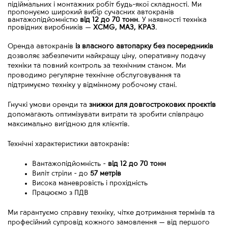
підіймальних і монтажних робіт будь-якої складності. Ми
пропонуємо широкий вибір сучасних автокранів
вантажопідйомністю
від 12 до 70 тонн
. У наявності техніка
провідних виробників
—
XCMG, МАЗ, КРАЗ
.
Оренда автокранів 
із власного автопарку без посередників
дозволяє забезпечити найкращу ціну, оперативну подачу 
техніки та повний контроль за технічним станом. Ми 
проводимо регулярне технічне обслуговування та 
підтримуємо техніку у відмінному робочому стані.
Гнучкі умови оренди та 
знижки для довгострокових проєктів
допомагають оптимізувати витрати та зробити співпрацю 
максимально вигідною для клієнтів.
Технічні характеристики автокранів:
Вантажопідйомність - 
від
12 до 70 тонн
Виліт стріли - до 
57 метрів
Висока маневровість і прохідність
Працюємо з ПДВ
Ми гарантуємо справну техніку, чітке дотримання термінів та 
професійний супровід кожного замовлення 
—
 від першого 