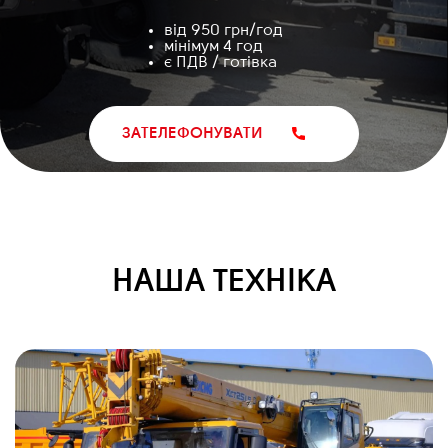
від 950 грн/год
мінімум 4 год
є ПДВ / готівка
ЗАТЕЛЕФОНУВАТИ
НАША ТЕХНІКА