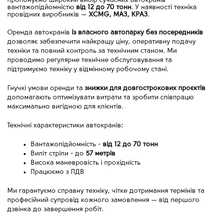
пропонуємо широкий вибір сучасних автокранів
вантажопідйомністю
від 12 до 70 тонн
. У наявності техніка
провідних виробників
—
XCMG, МАЗ, КРАЗ
.
Оренда автокранів 
із власного автопарку без посередників
дозволяє забезпечити найкращу ціну, оперативну подачу 
техніки та повний контроль за технічним станом. Ми 
проводимо регулярне технічне обслуговування та 
підтримуємо техніку у відмінному робочому стані.
Гнучкі умови оренди та 
знижки для довгострокових проєктів
допомагають оптимізувати витрати та зробити співпрацю 
максимально вигідною для клієнтів.
Технічні характеристики автокранів:
Вантажопідйомність - 
від
12 до 70 тонн
Виліт стріли - до 
57 метрів
Висока маневровість і прохідність
Працюємо з ПДВ
Ми гарантуємо справну техніку, чітке дотримання термінів та 
професійний супровід кожного замовлення 
—
 від першого 
дзвінка до завершення робіт.