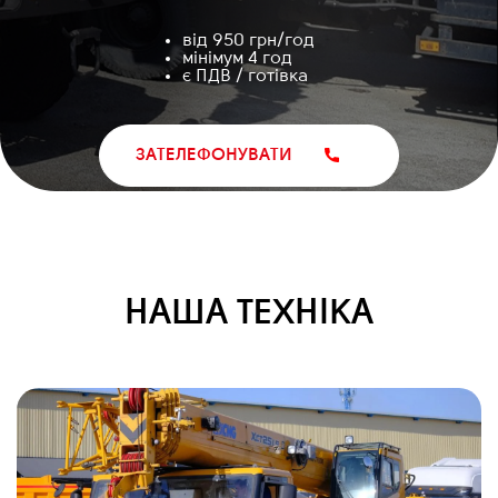
від 950 грн/год
мінімум 4 год
є ПДВ / готівка
ЗАТЕЛЕФОНУВАТИ
НАША ТЕХНІКА