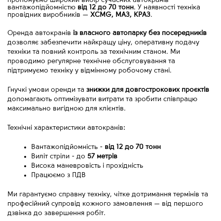
пропонуємо широкий вибір сучасних автокранів
вантажопідйомністю
від 12 до 70 тонн
. У наявності техніка
провідних виробників
—
XCMG, МАЗ, КРАЗ
.
Оренда автокранів 
із власного автопарку без посередників
дозволяє забезпечити найкращу ціну, оперативну подачу 
техніки та повний контроль за технічним станом. Ми 
проводимо регулярне технічне обслуговування та 
підтримуємо техніку у відмінному робочому стані.
Гнучкі умови оренди та 
знижки для довгострокових проєктів
допомагають оптимізувати витрати та зробити співпрацю 
максимально вигідною для клієнтів.
Технічні характеристики автокранів:
Вантажопідйомність - 
від
12 до 70 тонн
Виліт стріли - до 
57 метрів
Висока маневровість і прохідність
Працюємо з ПДВ
Ми гарантуємо справну техніку, чітке дотримання термінів та 
професійний супровід кожного замовлення 
—
 від першого 
дзвінка до завершення робіт.