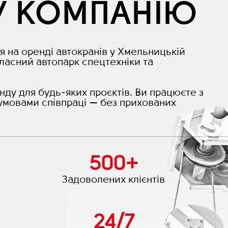
У КОМПАНІЮ
я на оренді автокранів у Хмельницькій
ласний автопарк спецтехніки та
нду для будь-яких проєктів. Ви працюєте з
умовами співпраці — без прихованих
500
+
Задоволених клієнтів
24
/
7