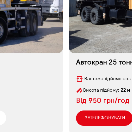
Автокран 25 тон
Вантажопідйомність
Висота підйому:
22 м
Від
950 грн/год
ЗАТЕЛЕФОНУВАТИ