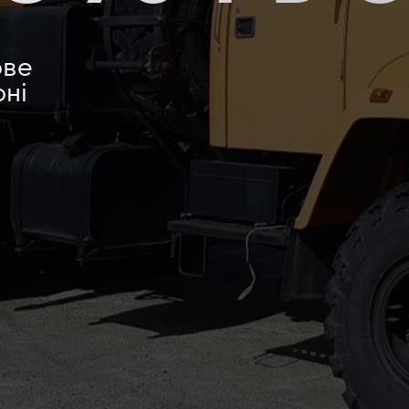
ове
оні