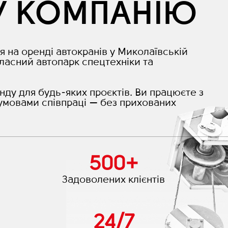
У КОМПАНІЮ
я на оренді автокранів у Миколаївській
ласний автопарк спецтехніки та
нду для будь-яких проєктів. Ви працюєте з
умовами співпраці — без прихованих
500
+
Задоволених клієнтів
24
/
7