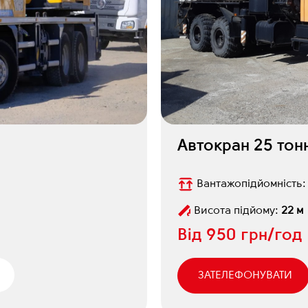
Автокран 25 тон
Вантажопідйомність
Висота підйому:
22 м
Від
950 грн/год
ЗАТЕЛЕФОНУВАТИ