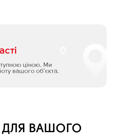
асті
оступною ціною. Ми
оту вашого об’єкта.
Я ДЛЯ ВАШОГО