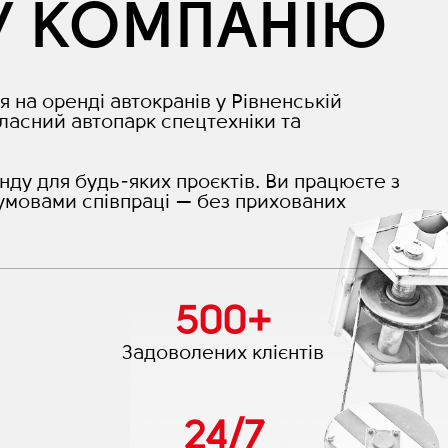
У КОМПАНІЮ
я на оренді автокранів у Рівненській
ласний автопарк спецтехніки та
нду для будь-яких проєктів. Ви працюєте з
умовами співпраці — без прихованих
500
+
Задоволених клієнтів
24
/
7