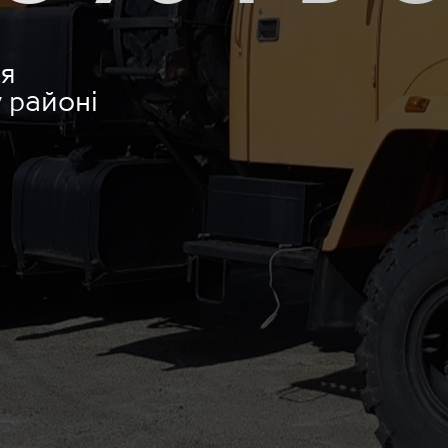
ця
 районі