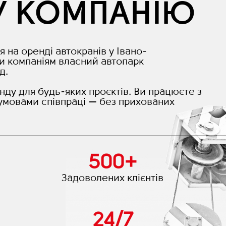
У КОМПАНІЮ
я на оренді автокранів у Івано-
и компаніям власний автопарк
д.
нду для будь-яких проєктів. Ви працюєте з
умовами співпраці — без прихованих
500
+
Задоволених клієнтів
24
/
7