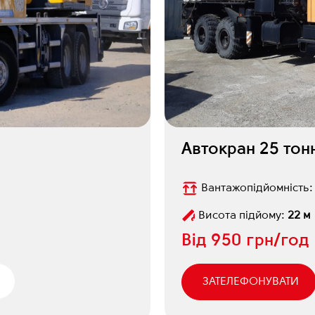
Автокран 25 тон
Вантажопідйомність
Висота підйому:
22 м
Від
950 грн/год
ЗАТЕЛЕФОНУВАТИ