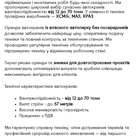
підіймальних і монтажних робіт будь-якої складності. Ми
пропонуємо широкий вибір сучасних автокранів
вантажопідйомністю
від 12 до 70 тонн
. У наявності техніка
провідних виробників
—
XCMG, МАЗ, КРАЗ
.
Оренда автокранів 
із власного автопарку без посередників
дозволяє забезпечити найкращу ціну, оперативну подачу 
техніки та повний контроль за технічним станом. Ми 
проводимо регулярне технічне обслуговування та 
підтримуємо техніку у відмінному робочому стані.
Гнучкі умови оренди та 
знижки для довгострокових проєктів
допомагають оптимізувати витрати та зробити співпрацю 
максимально вигідною для клієнтів.
Технічні характеристики автокранів:
Вантажопідйомність - 
від
12 до 70 тонн
Виліт стріли - до 
57 метрів
Висока маневровість і прохідність
Працюємо з ПДВ
Ми гарантуємо справну техніку, чітке дотримання термінів та 
професійний супровід кожного замовлення 
—
 від першого 