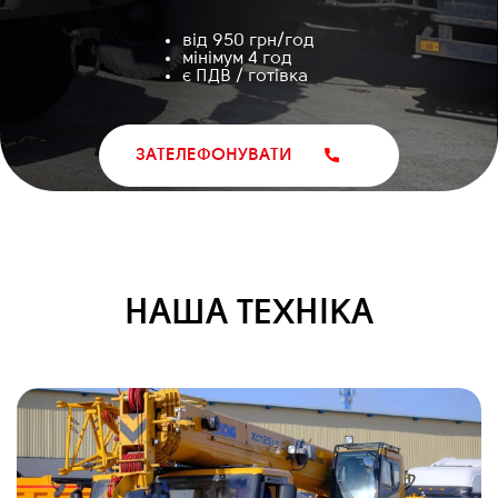
від 950 грн/год
мінімум 4 год
є ПДВ / готівка
ЗАТЕЛЕФОНУВАТИ
НАША ТЕХНІКА