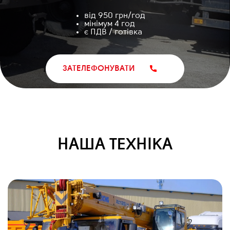
від 950 грн/год
мінімум 4 год
є ПДВ / готівка
ЗАТЕЛЕФОНУВАТИ
НАША ТЕХНІКА