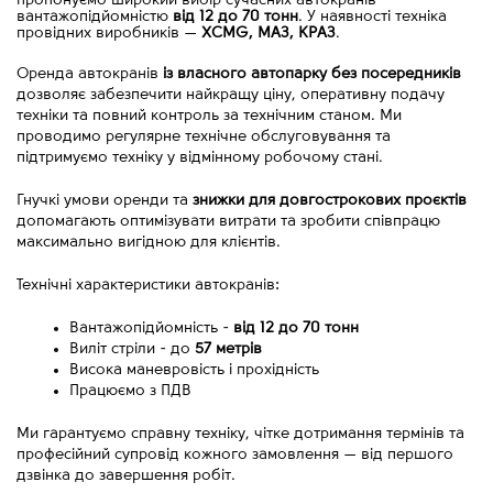
пропонуємо широкий вибір сучасних автокранів
вантажопідйомністю
від 12 до 70 тонн
. У наявності техніка
провідних виробників
—
XCMG, МАЗ, КРАЗ
.
Оренда автокранів 
із власного автопарку без посередників
дозволяє забезпечити найкращу ціну, оперативну подачу 
техніки та повний контроль за технічним станом. Ми 
проводимо регулярне технічне обслуговування та 
підтримуємо техніку у відмінному робочому стані.
Гнучкі умови оренди та 
знижки для довгострокових проєктів
допомагають оптимізувати витрати та зробити співпрацю 
максимально вигідною для клієнтів.
Технічні характеристики автокранів:
Вантажопідйомність - 
від
12 до 70 тонн
Виліт стріли - до 
57 метрів
Висока маневровість і прохідність
Працюємо з ПДВ
Ми гарантуємо справну техніку, чітке дотримання термінів та 
професійний супровід кожного замовлення 
—
 від першого 
дзвінка до завершення робіт.