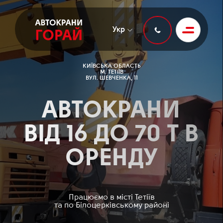
Укр
КИЇВСЬКА ОБЛАСТЬ
М. ТЕТІЇВ
ВУЛ. ШЕВЧЕНКА, 11
АВТОКРАНИ
ВІД 16 ДО 70 Т В
ОРЕНДУ
Працюємо в місті Тетіїв
та по Білоцерківському районі