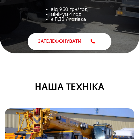
від 950 грн/год
мінімум 4 год
є ПДВ / готівка
ЗАТЕЛЕФОНУВАТИ
НАША ТЕХНІКА