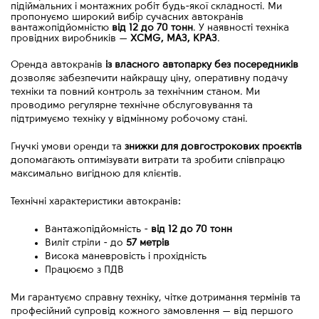
підіймальних і монтажних робіт будь-якої складності. Ми
пропонуємо широкий вибір сучасних автокранів
вантажопідйомністю
від 12 до 70 тонн
. У наявності техніка
провідних виробників
—
XCMG, МАЗ, КРАЗ
.
Оренда автокранів 
із власного автопарку без посередників
дозволяє забезпечити найкращу ціну, оперативну подачу 
техніки та повний контроль за технічним станом. Ми 
проводимо регулярне технічне обслуговування та 
підтримуємо техніку у відмінному робочому стані.
Гнучкі умови оренди та 
знижки для довгострокових проєктів
допомагають оптимізувати витрати та зробити співпрацю 
максимально вигідною для клієнтів.
Технічні характеристики автокранів:
Вантажопідйомність - 
від
12 до 70 тонн
Виліт стріли - до 
57 метрів
Висока маневровість і прохідність
Працюємо з ПДВ
Ми гарантуємо справну техніку, чітке дотримання термінів та 
професійний супровід кожного замовлення 
—
 від першого 