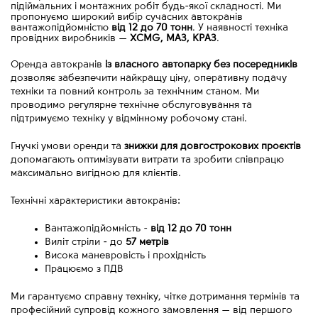
підіймальних і монтажних робіт будь-якої складності. Ми
пропонуємо широкий вибір сучасних автокранів
вантажопідйомністю
від 12 до 70 тонн
. У наявності техніка
провідних виробників
—
XCMG, МАЗ, КРАЗ
.
Оренда автокранів 
із власного автопарку без посередників
дозволяє забезпечити найкращу ціну, оперативну подачу 
техніки та повний контроль за технічним станом. Ми 
проводимо регулярне технічне обслуговування та 
підтримуємо техніку у відмінному робочому стані.
Гнучкі умови оренди та 
знижки для довгострокових проєктів
допомагають оптимізувати витрати та зробити співпрацю 
максимально вигідною для клієнтів.
Технічні характеристики автокранів:
Вантажопідйомність - 
від
12 до 70 тонн
Виліт стріли - до 
57 метрів
Висока маневровість і прохідність
Працюємо з ПДВ
Ми гарантуємо справну техніку, чітке дотримання термінів та 
професійний супровід кожного замовлення 
—
 від першого 