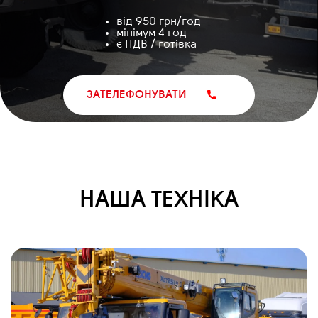
від 950 грн/год
мінімум 4 год
є ПДВ / готівка
ЗАТЕЛЕФОНУВАТИ
НАША ТЕХНІКА