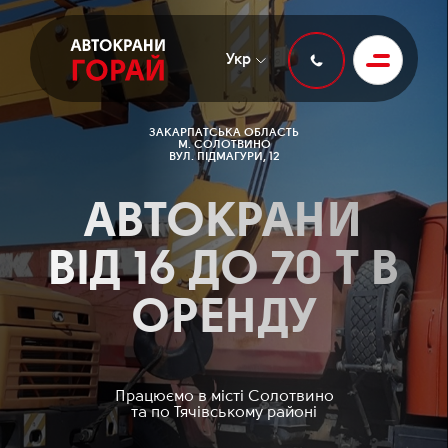
Укр
ЗАКАРПАТСЬКА ОБЛАСТЬ
М. СОЛОТВИНО
ВУЛ. ПІДМАГУРИ, 12
АВТОКРАНИ
ВІД 16 ДО 70 Т В
ОРЕНДУ
Працюємо в місті Солотвино
та по Тячівському районі