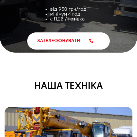
від 950 грн/год
мінімум 4 год
є ПДВ / готівка
ЗАТЕЛЕФОНУВАТИ
НАША ТЕХНІКА