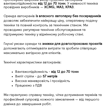
пропонуємо широкий вибір сучасних автокранів
вантажопідйомністю
від 12 до 70 тонн
. У наявності техніка
провідних виробників
—
XCMG, МАЗ, КРАЗ
.
Оренда автокранів 
із власного автопарку без посередників
дозволяє забезпечити найкращу ціну, оперативну подачу 
техніки та повний контроль за технічним станом. Ми 
проводимо регулярне технічне обслуговування та 
підтримуємо техніку у відмінному робочому стані.
Гнучкі умови оренди та 
знижки для довгострокових проєктів
допомагають оптимізувати витрати та зробити співпрацю 
максимально вигідною для клієнтів.
Технічні характеристики автокранів:
Вантажопідйомність - 
від
12 до 70 тонн
Виліт стріли - до 
57 метрів
Висока маневровість і прохідність
Працюємо з ПДВ
Ми гарантуємо справну техніку, чітке дотримання термінів та 
професійний супровід кожного замовлення 
—
 від першого 
дзвінка до завершення робіт.