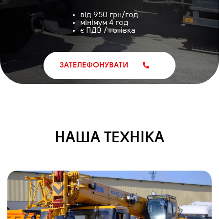
від 950 грн/год
мінімум 4 год
є ПДВ / готівка
ЗАТЕЛЕФОНУВАТИ
НАША ТЕХНІКА