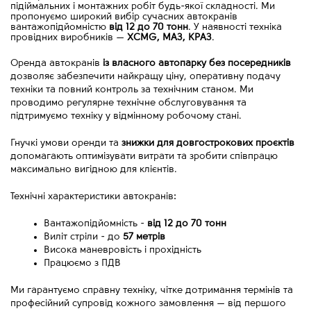
підіймальних і монтажних робіт будь-якої складності. Ми
пропонуємо широкий вибір сучасних автокранів
вантажопідйомністю
від 12 до 70 тонн
. У наявності техніка
провідних виробників
—
XCMG, МАЗ, КРАЗ
.
Оренда автокранів 
із власного автопарку без посередників
дозволяє забезпечити найкращу ціну, оперативну подачу 
техніки та повний контроль за технічним станом. Ми 
проводимо регулярне технічне обслуговування та 
підтримуємо техніку у відмінному робочому стані.
Гнучкі умови оренди та 
знижки для довгострокових проєктів
допомагають оптимізувати витрати та зробити співпрацю 
максимально вигідною для клієнтів.
Технічні характеристики автокранів:
Вантажопідйомність - 
від
12 до 70 тонн
Виліт стріли - до 
57 метрів
Висока маневровість і прохідність
Працюємо з ПДВ
Ми гарантуємо справну техніку, чітке дотримання термінів та 
професійний супровід кожного замовлення 
—
 від першого 