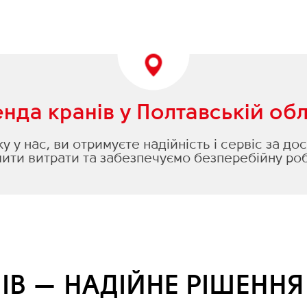
нда кранів у Полтавській обл
 у нас, ви отримуєте надійність і сервіс за д
ти витрати та забезпечуємо безперебійну роб
ІВ — НАДІЙНЕ РІШЕНН