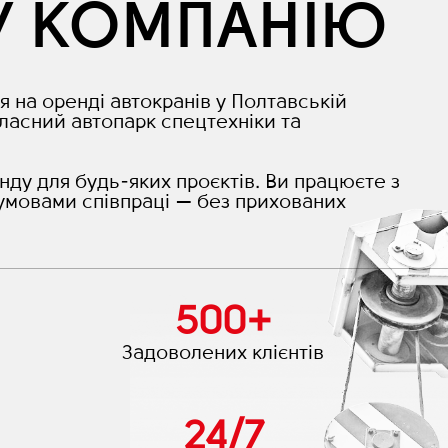
У КОМПАНІЮ
я на оренді автокранів у Полтавській
ласний автопарк спецтехніки та
нду для будь-яких проєктів. Ви працюєте з
умовами співпраці — без прихованих
500
+
Задоволених клієнтів
24
/
7