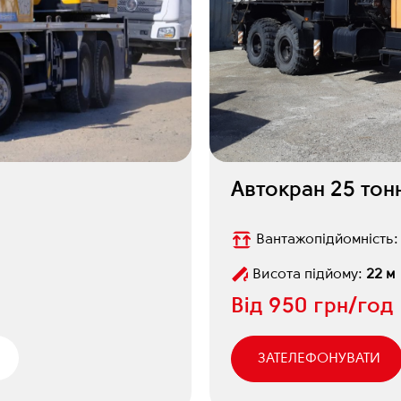
Автокран 25 тон
Вантажопідйомність
Висота підйому:
22 м
Від
950 грн/год
ЗАТЕЛЕФОНУВАТИ