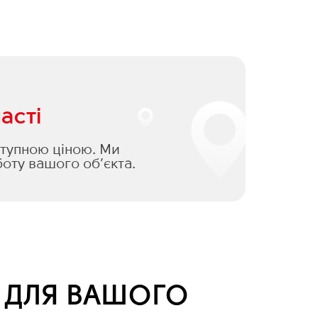
асті
оступною ціною. Ми
оту вашого об’єкта.
Я ДЛЯ ВАШОГО