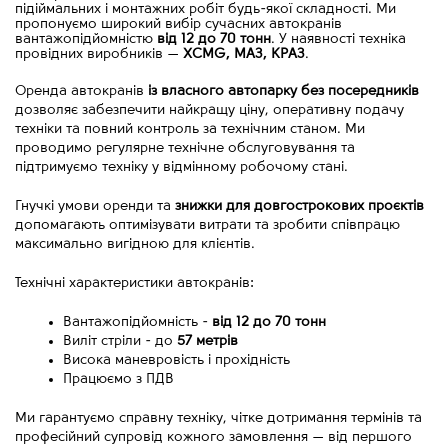
підіймальних і монтажних робіт будь-якої складності. Ми
пропонуємо широкий вибір сучасних автокранів
вантажопідйомністю
від 12 до 70 тонн
. У наявності техніка
провідних виробників
—
XCMG, МАЗ, КРАЗ
.
Оренда автокранів 
із власного автопарку без посередників
дозволяє забезпечити найкращу ціну, оперативну подачу 
техніки та повний контроль за технічним станом. Ми 
проводимо регулярне технічне обслуговування та 
підтримуємо техніку у відмінному робочому стані.
Гнучкі умови оренди та 
знижки для довгострокових проєктів
допомагають оптимізувати витрати та зробити співпрацю 
максимально вигідною для клієнтів.
Технічні характеристики автокранів:
Вантажопідйомність - 
від
12 до 70 тонн
Виліт стріли - до 
57 метрів
Висока маневровість і прохідність
Працюємо з ПДВ
Ми гарантуємо справну техніку, чітке дотримання термінів та 
професійний супровід кожного замовлення 
—
 від першого 