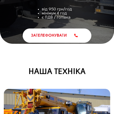
від 950 грн/год
мінімум 4 год
є ПДВ / готівка
ЗАТЕЛЕФОНУВАТИ
НАША ТЕХНІКА