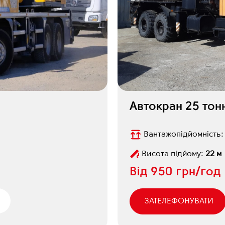
Автокран 25 тон
Вантажопідйомність
Висота підйому:
22 м
Від
950 грн/год
ЗАТЕЛЕФОНУВАТИ