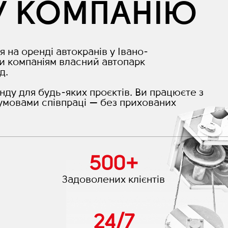
У КОМПАНІЮ
я на оренді автокранів у Івано-
и компаніям власний автопарк
д.
нду для будь-яких проєктів. Ви працюєте з
умовами співпраці — без прихованих
500
+
Задоволених клієнтів
24
/
7