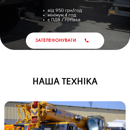
від 950 грн/год
мінімум 4 год
є ПДВ / готівка
ЗАТЕЛЕФОНУВАТИ
НАША ТЕХНІКА