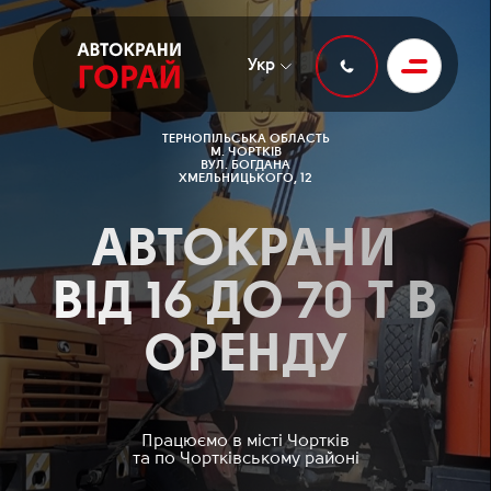
Укр
ТЕРНОПІЛЬСЬКА ОБЛАСТЬ
М. ЧОРТКІВ
ВУЛ. БОГДАНА
ХМЕЛЬНИЦЬКОГО, 12
АВТОКРАНИ
ВІД 16 ДО 70 Т В
ОРЕНДУ
Працюємо в місті Чортків
та по Чортківському районі