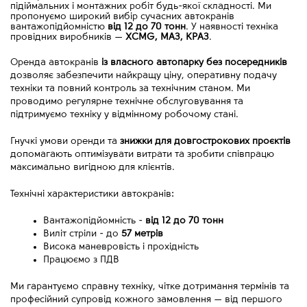
підіймальних і монтажних робіт будь-якої складності. Ми
пропонуємо широкий вибір сучасних автокранів
вантажопідйомністю
від 12 до 70 тонн
. У наявності техніка
провідних виробників
—
XCMG, МАЗ, КРАЗ
.
Оренда автокранів 
із власного автопарку без посередників
дозволяє забезпечити найкращу ціну, оперативну подачу 
техніки та повний контроль за технічним станом. Ми 
проводимо регулярне технічне обслуговування та 
підтримуємо техніку у відмінному робочому стані.
Гнучкі умови оренди та 
знижки для довгострокових проєктів
допомагають оптимізувати витрати та зробити співпрацю 
максимально вигідною для клієнтів.
Технічні характеристики автокранів:
Вантажопідйомність - 
від
12 до 70 тонн
Виліт стріли - до 
57 метрів
Висока маневровість і прохідність
Працюємо з ПДВ
Ми гарантуємо справну техніку, чітке дотримання термінів та 
професійний супровід кожного замовлення 
—
 від першого 