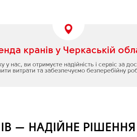
нда кранів у Черкаській обл
 у нас, ви отримуєте надійність і сервіс за д
ти витрати та забезпечуємо безперебійну роб
ІВ — НАДІЙНЕ РІШЕНН