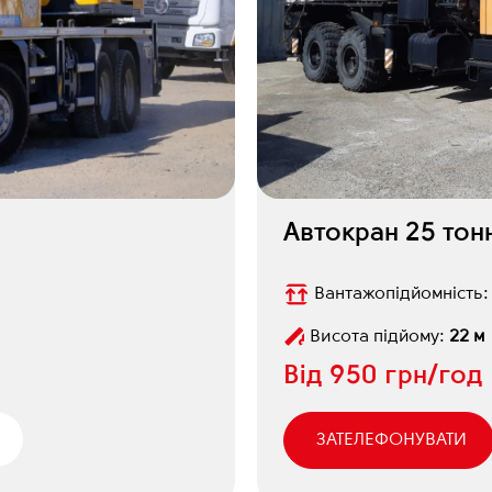
Автокран 25 тон
Вантажопідйомність
Висота підйому:
22 м
Від
950 грн/год
ЗАТЕЛЕФОНУВАТИ