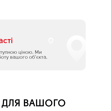
асті
оступною ціною. Ми
оту вашого об’єкта.
Я ДЛЯ ВАШОГО