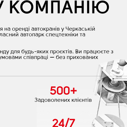
У КОМПАНІЮ
я на оренді автокранів у Черкаській
ласний автопарк спецтехніки та
нду для будь-яких проєктів. Ви працюєте з
умовами співпраці — без прихованих
500
+
Задоволених клієнтів
24
/
7