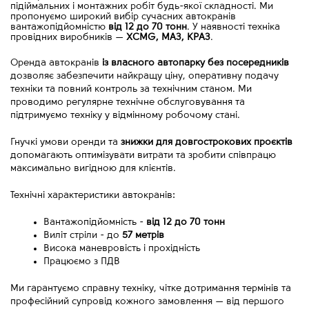
підіймальних і монтажних робіт будь-якої складності. Ми
пропонуємо широкий вибір сучасних автокранів
вантажопідйомністю
від 12 до 70 тонн
. У наявності техніка
провідних виробників
—
XCMG, МАЗ, КРАЗ
.
Оренда автокранів 
із власного автопарку без посередників
дозволяє забезпечити найкращу ціну, оперативну подачу 
техніки та повний контроль за технічним станом. Ми 
проводимо регулярне технічне обслуговування та 
підтримуємо техніку у відмінному робочому стані.
Гнучкі умови оренди та 
знижки для довгострокових проєктів
допомагають оптимізувати витрати та зробити співпрацю 
максимально вигідною для клієнтів.
Технічні характеристики автокранів:
Вантажопідйомність - 
від
12 до 70 тонн
Виліт стріли - до 
57 метрів
Висока маневровість і прохідність
Працюємо з ПДВ
Ми гарантуємо справну техніку, чітке дотримання термінів та 
професійний супровід кожного замовлення 
—
 від першого 