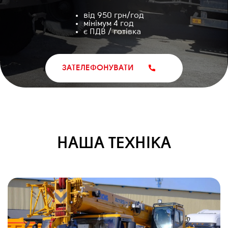
від 950 грн/год
мінімум 4 год
є ПДВ / готівка
ЗАТЕЛЕФОНУВАТИ
НАША ТЕХНІКА