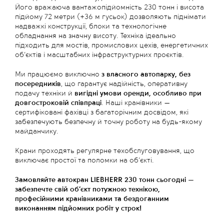
Його вражаюча вантажопідйомність 230 тонн і висота 
підйому 72 метри (+36 м гусьок) дозволяють піднімати 
надважкі конструкції, блоки та технологічне 
обладнання на значну висоту. Техніка ідеально 
підходить для мостів, промислових цехів, енергетичних 
об’єктів і масштабних інфраструктурних проєктів.
Ми працюємо виключно
 з власного автопарку, без 
посередників
, що гарантує надійність, оперативну 
подачу техніки й
 вигідні умови оренди, особливо при 
довгостроковій співпраці
. Наші кранівники — 
сертифіковані фахівці з багаторічним досвідом, які 
забезпечують безпечну й точну роботу на будь-якому 
майданчику.
Крани проходять регулярне техобслуговування, що 
виключає простої та поломки на об’єкті.
Замовляйте автокран LIEBHERR 230 тонн сьогодні — 
забезпечте свій об’єкт потужною технікою, 
професійними кранівниками та бездоганним 
виконанням підйомних робіт у строк!