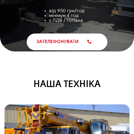
від 950 грн/год
мінімум 4 год
є ПДВ / готівка
ЗАТЕЛЕФОНУВАТИ
НАША ТЕХНІКА