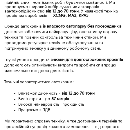
підіймальних і монтажних робіт будь-якої складності. Ми
пропонуємо широкий вибір сучасних автокранів
вантажопідйомністю
від 12 до 70 тонн
. У наявності техніка
провідних виробників
—
XCMG, МАЗ, КРАЗ
.
Оренда автокранів 
із власного автопарку без посередників
дозволяє забезпечити найкращу ціну, оперативну подачу 
техніки та повний контроль за технічним станом. Ми 
проводимо регулярне технічне обслуговування та 
підтримуємо техніку у відмінному робочому стані.
Гнучкі умови оренди та 
знижки для довгострокових проєктів
допомагають оптимізувати витрати та зробити співпрацю 
максимально вигідною для клієнтів.
Технічні характеристики автокранів:
Вантажопідйомність - 
від
12 до 70 тонн
Виліт стріли - до 
57 метрів
Висока маневровість і прохідність
Працюємо з ПДВ
Ми гарантуємо справну техніку, чітке дотримання термінів та 
професійний супровід кожного замовлення 
—
 від першого 